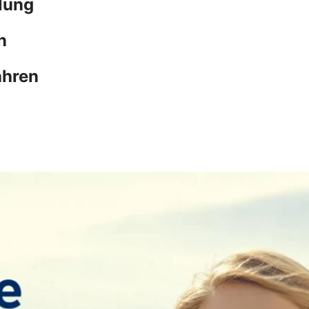
lung
n
ahren