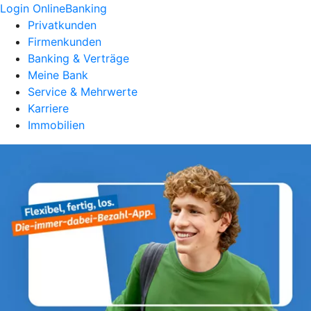
Login OnlineBanking
Privatkunden
Firmenkunden
Banking & Verträge
Meine Bank
Service & Mehrwerte
Karriere
Immobilien