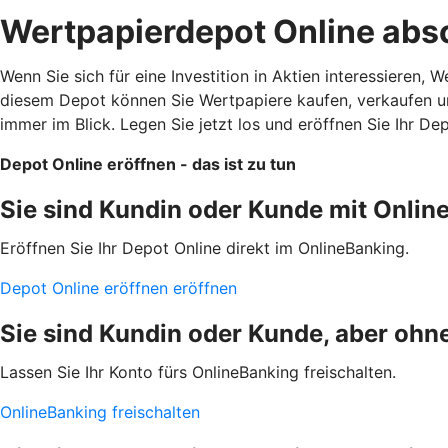
Wertpapierdepot Online abs
Wenn Sie sich für eine Investition in Aktien interessieren
diesem Depot können Sie Wertpapiere kaufen, verkaufen und
immer im Blick. Legen Sie jetzt los und eröffnen Sie Ihr Dep
Depot Online eröffnen - das ist zu tun
Sie sind Kundin oder Kunde mit Online
Eröffnen Sie Ihr Depot Online direkt im OnlineBanking.
Depot Online eröffnen eröffnen
Sie sind Kundin oder Kunde, aber ohn
Lassen Sie Ihr Konto fürs OnlineBanking freischalten.
OnlineBanking freischalten