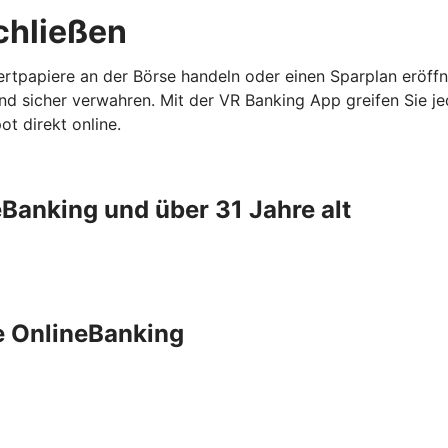
chließen
, Wertpapiere an der Börse handeln oder einen Sparplan eröf
 sicher verwahren. Mit der VR Banking App greifen Sie jed
ot direkt online.
Banking und über 31 Jahre alt
e OnlineBanking