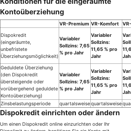
Konditionen für die eingeräumte
Kontoüberziehung
VR-Premium
VR-Komfort
VR-
Dispokredit
Variabler
Var
Variabler
(eingeräumte,
Sollzins:
Soll
Sollzins: 7,65
unbefristete
11,65 % pro
11,
% pro Jahr
Überziehungsmöglichkeit)
Jahr
Jah
Geduldete Überziehung
Variabler
Var
(den Dispokredit
Variabler
Sollzins:
Soll
übersteigende oder
Sollzins: 7,65
11,65 % pro
11,
vorübergehend geduldete
% pro Jahr
Jahr
Jah
Kontoüberziehung)
Zinsbelastungsperiode
quartalsweise
quartalsweise
qua
Dispokredit einrichten oder ändern
Um einen Dispokredit online einzurichten oder Ihr
Dispolimit zu ändern, benötigen Sie ein Konto mit