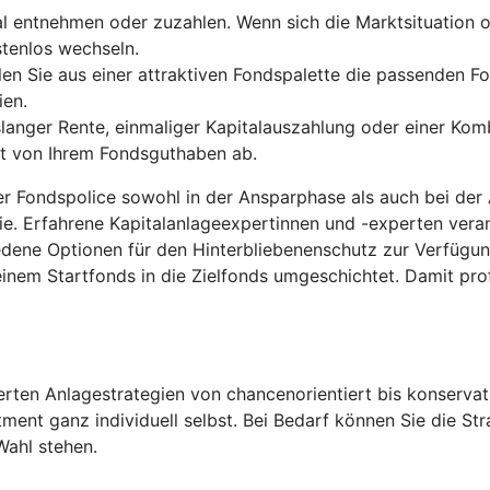
entnehmen oder zuzahlen. Wenn sich die Marktsituation od
stenlos wechseln.
len Sie aus einer attraktiven Fondspalette die passenden Fo
ien.
anger Rente, einmaliger Kapitalauszahlung oder einer Komb
gt von Ihrem Fondsguthaben ab.
der Fondspolice sowohl in der Ansparphase als auch bei der
ie. Erfahrene Kapitalanlageexpertinnen und -experten ver
edene Optionen für den Hinterbliebenenschutz zur Verfügu
inem Startfonds in die Zielfonds umgeschichtet. Damit pro
ten Anlagestrategien von chancenorientiert bis konservati
tment ganz individuell selbst. Bei Bedarf können Sie die S
Wahl stehen.