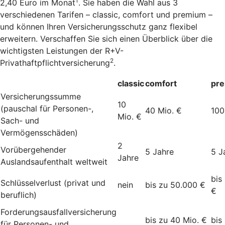
1
2,40 Euro im Monat
. Sie haben die Wahl aus 3
verschiedenen Tarifen – classic, comfort und premium –
und können Ihren Versicherungsschutz ganz flexibel
erweitern. Verschaffen Sie sich einen Überblick über die
wichtigsten Leistungen der R+V-
2
Privathaftpflichtversicherung
.
classic
comfort
pr
Versicherungssumme
10
(pauschal für Personen-,
40 Mio. €
100
Mio. €
Sach- und
Vermögensschäden)
2
Vorübergehender
5 Jahre
5 J
Jahre
Auslandsaufenthalt weltweit
bis
Schlüsselverlust (privat und
nein
bis zu 50.000 €
€
beruflich)
Forderungsausfallversicherung
bis zu 40 Mio. €
bis
für Personen- und