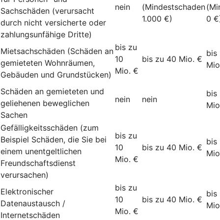
nein
(Mindestschaden
(Mi
Sachschäden (verursacht
1.000 €)
0 €
durch nicht versicherte oder
zahlungsunfähige Dritte)
bis zu
Mietsachschäden (Schäden an
bis
10
bis zu 40 Mio. €
gemieteten Wohnräumen,
Mio
Mio. €
Gebäuden und Grundstücken)
Schäden an gemieteten und
bis
nein
nein
geliehenen beweglichen
Mio
Sachen
Gefälligkeitsschäden (zum
bis zu
Beispiel Schäden, die Sie bei
bis
10
bis zu 40 Mio. €
einem unentgeltlichen
Mio
Mio. €
Freundschaftsdienst
verursachen)
bis zu
Elektronischer
bis
10
bis zu 40 Mio. €
Datenaustausch /
Mio
Mio. €
Internetschäden