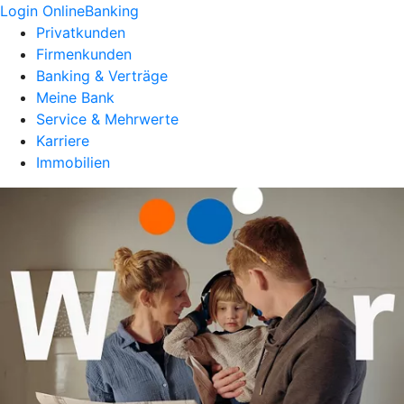
Login OnlineBanking
Privatkunden
Firmenkunden
Banking & Verträge
Meine Bank
Service & Mehrwerte
Karriere
Immobilien